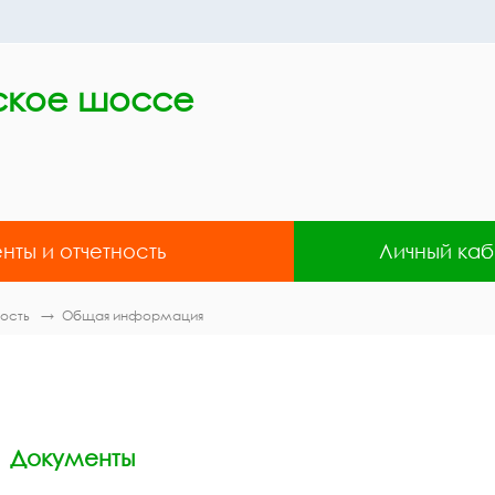
ское шоссе
нты и отчетность
Личный каб
ность
Общая информация
Документы