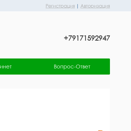
Регистрация
|
Авторизация
+79171592947
инет
Вопрос-Ответ