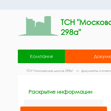
ТСН "Москов
298а"
Компания
Докуме
ТСН "Московское шоссе 298а"
Документы и отчет
Раскрытие информации